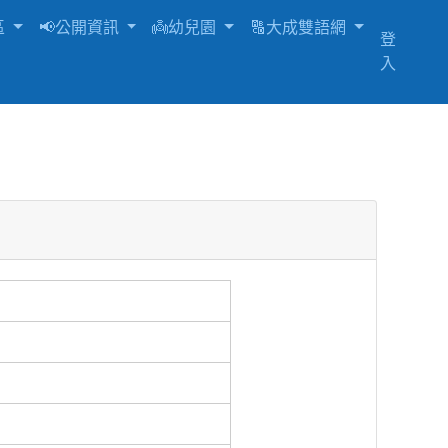
區
📢公開資訊
👼幼兒園
🔠大成雙語網
登
入