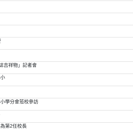
慶
標誌吉祥物」記者會
國小
會小學分會蒞校參訪
牌
為第2任校長