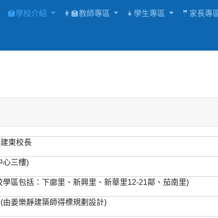
🏫學校介紹
👩‍🏫教師專區
👧學生專區
🤵家長專
陳建東校長
心三樓)
學區包括：下廍里、新興里、新華里12-21鄰、茄南里)
(由姜樂靜建築師得標規劃設計)