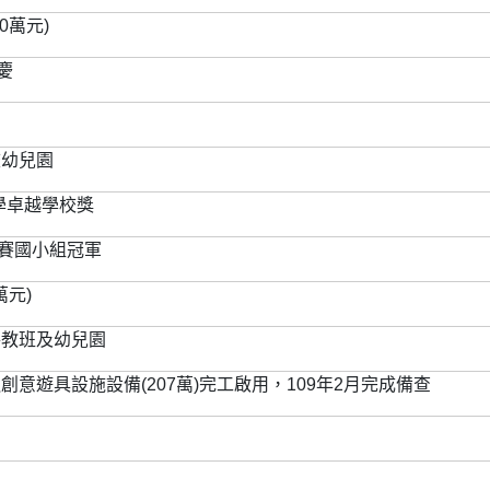
0萬元)
慶
校幼兒園
學卓越學校獎
國賽國小組冠軍
萬元)
特教班及幼兒園
意遊具設施設備(207萬)完工啟用，109年2月完成備查