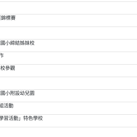
徑錦標賽
成國小締結姊妹校
作
蒞校參觀
成國小附設幼兒園
組活動
育學習活動」特色學校