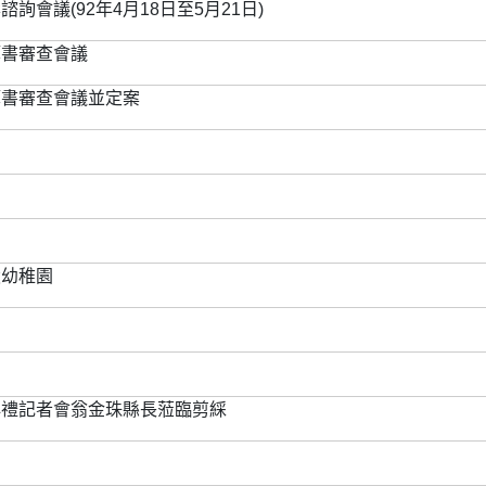
會議(92年4月18日至5月21日)
算書審查會議
算書審查會議並定案
設幼稚園
典禮記者會翁金珠縣長蒞臨剪綵