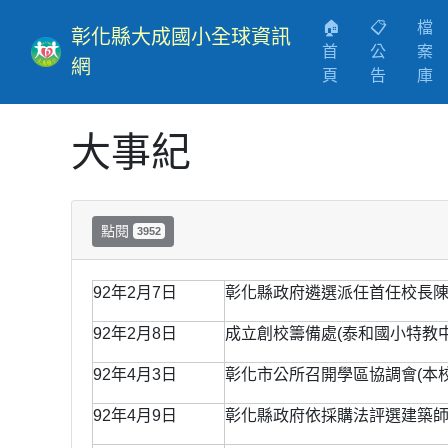
🏠
📋
檔
彰化縣大成國小全球資訊
首
公
案
網
(current)
頁
告
庫
大事紀
點閱
3952
92年2月7日
彰化縣政府遴選派任首任校長
92年2月8日
成立創校籌備處(泰和國小特教中
92年4月3日
彰化市公所召開學區協調會(本校
92年4月9日
彰化縣政府依採購法評選建築師