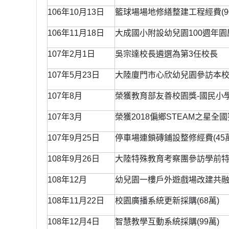
106年10月13日
籃球場場地修繕整建工程經費(9
106年11月18日
大成國小附設幼兒園100週年園
107年2月1日
吳宗達校長遴選為第3任校長
107年5月23日
大陸廈門市心欣幼兒園參訪本
107年8月
榮獲教育部友善校園獎-國民小
107年3月
榮獲2018偏鄉STEAM之星全
107年9月25日
停車場連鎖磚鋪設整修經費(45
108年9月26日
大陸特殊教育考察團參訪學前
108年12月
幼兒園一樓戶外遊戲場改建共融創
108年11月22日
校園廣播系統更新採購(68萬)
108年12月4日
智慧教學互動系統採購(99萬)