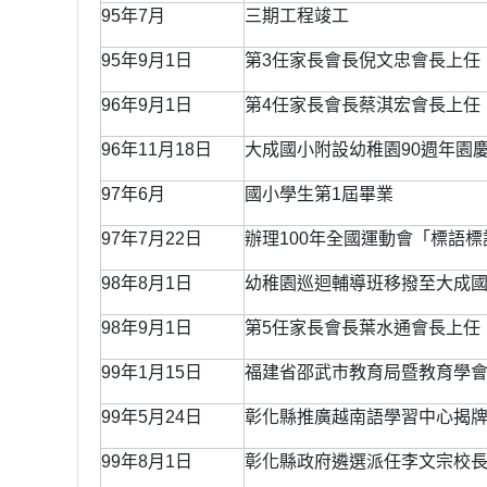
95年7月
三期工程竣工
95年9月1日
第3任家長會長倪文忠會長上任
96年9月1日
第4任家長會長蔡淇宏會長上任
96年11月18日
大成國小附設幼稚園90週年園
97年6月
國小學生第1屆畢業
97年7月22日
辦理100年全國運動會「標語
98年8月1日
幼稚園巡迴輔導班移撥至大成
98年9月1日
第5任家長會長葉水通會長上任
99年1月15日
福建省邵武市教育局暨教育學
99年5月24日
彰化縣推廣越南語學習中心揭
99年8月1日
彰化縣政府遴選派任李文宗校長