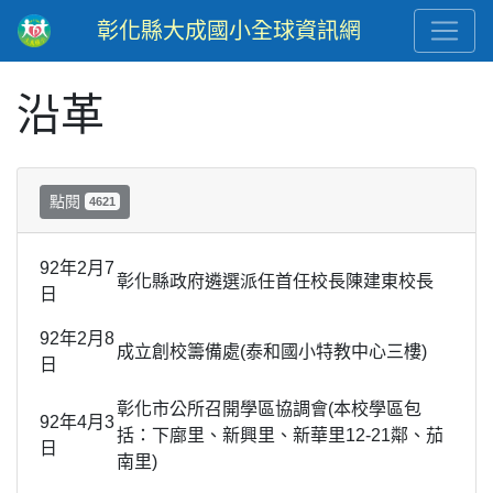
彰化縣大成國小全球資訊網
沿革
點閱
4621
92年2月7
彰化縣政府遴選派任首任校長陳建東校長
日
92年2月8
成立創校籌備處(泰和國小特教中心三樓)
日
彰化市公所召開學區協調會(本校學區包
92年4月3
括：下廍里、新興里、新華里12-21鄰、茄
日
南里)