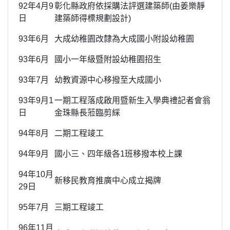
92年4月9
彰化縣政府依採購法評選建築師(由姜樂靜
日
建築師得標規劃設計)
93年6月
大成幼稚園改隸為大成國小附設幼稚園
93年6月
國小一年級暨附設幼稚園招生
93年7月
幼教資源中心移撥至大成國小
93年9月1
一期工程落成啟用暨新生入學典禮記者會翁
日
金珠縣長蒞臨剪綵
94年8月
二期工程竣工
94年9月
國小三、四年級各1班移撥本校上課
94年10月
新移民教育推廣中心成立揭牌
29日
95年7月
三期工程竣工
96年11月