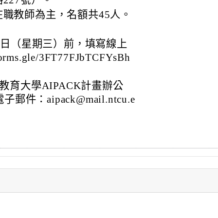
227號）。
職教師為主，名額共45人。
月9日（星期三）前，填寫線上
ms.gle/3FT77FJbTCFYsBh
育大學AIPACK計畫辦公
郵件：aipack@mail.ntcu.e