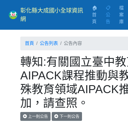
🏠
📋
檔
彰化縣大成國小全球資訊
首
公
案
網
(current)
頁
告
庫
首頁
公告列表
公告內容
轉知:有關國立臺中
AIPACK課程推動
殊教育領域AIPAC
加，請查照。
上一則公告
下一則公告