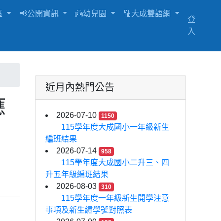
區
📢公開資訊
👼幼兒園
🔠大成雙語網
登
入
近月內熱門公告
應
2026-07-10
1150
115學年度大成國小一年級新生
編班結果
2026-07-14
958
115學年度大成國小二升三、四
升五年級編班結果
2026-08-03
310
115學年度一年級新生開學注意
事項及新生繡學號對照表