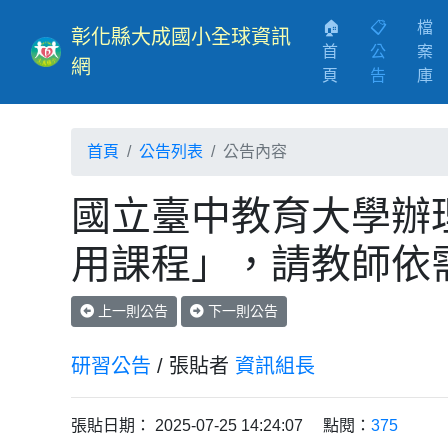
🏠
📋
檔
彰化縣大成國小全球資訊
首
公
案
網
(current)
頁
告
庫
首頁
公告列表
公告內容
國立臺中教育大學辦理線上
用課程」，請教師依
上一則公告
下一則公告
研習公告
/ 張貼者
資訊組長
張貼日期： 2025-07-25 14:24:07 點閱：
375