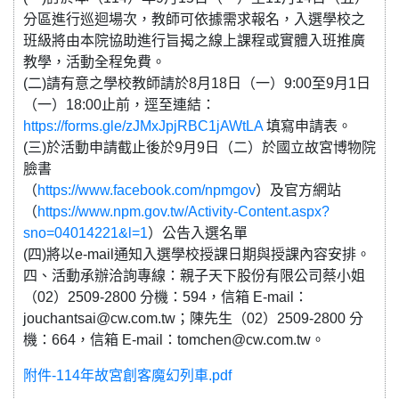
分區進行巡迴場次，教師可依據需求報名，入選學校之
班級將由本院協助進行旨揭之線上課程或實體入班推廣
教學，活動全程免費。
(二)請有意之學校教師請於8月18日（一）9:00至9月1日
（一）18:00止前，逕至連結：
https://forms.gle/zJMxJpjRBC1jAWtLA
填寫申請表。
(三)於活動申請截止後於9月9日（二）於國立故宮博物院
臉書
（
https://www.facebook.com/npmgov
）及官方網站
（
https://www.npm.gov.tw/Activity-Content.aspx?
sno=04014221&l=1
）公告入選名單
(四)將以e-mail通知入選學校授課日期與授課內容安排。
四、活動承辦洽詢專線：親子天下股份有限公司蔡小姐
（02）2509-2800 分機：594，信箱 E-mail：
jouchantsai@cw.com.tw；陳先生（02）2509-2800 分
機：664，信箱 E-mail：tomchen@cw.com.tw。
附件-114年故宮創客魔幻列車.pdf