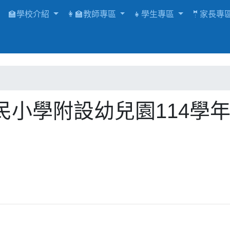
🏫學校介紹
👩‍🏫教師專區
👧學生專區
🤵家長專
小學附設幼兒園114學