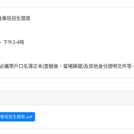
歲專班招生簡章
、下午2-4時
務必攜帶戶口名簿正本(查驗後，當場歸還)及其他身分證明文件等
班招生簡章.pdf