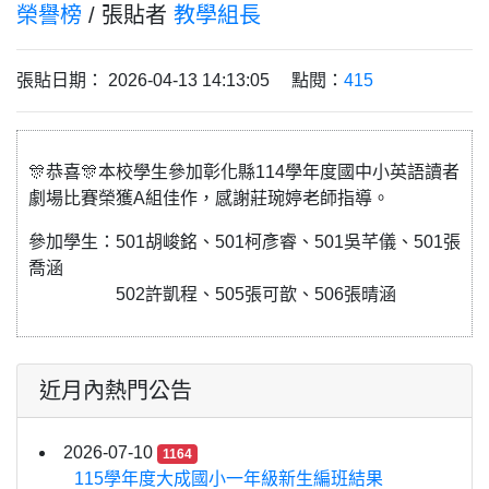
榮譽榜
/ 張貼者
教學組長
張貼日期： 2026-04-13 14:13:05 點閱：
415
🎊恭喜🎊本校學生參加彰化縣114學年度國中小英語讀者
劇場比賽榮獲A組佳作，感謝莊琬婷老師指導。
參加學生：501胡峻銘、501柯彥睿、501吳芊儀、501張
喬涵
502許凱程、505張可歆、506張晴涵
近月內熱門公告
2026-07-10
1164
115學年度大成國小一年級新生編班結果