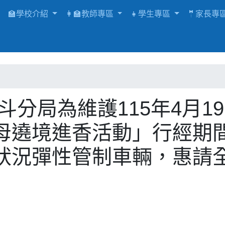
🏫學校介紹
👩‍🏫教師專區
👧學生專區
🤵家長專
斗分局為維護115年4月1
母遶境進香活動」行經期
狀況彈性管制車輛，惠請