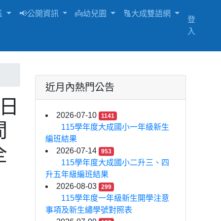
區
📢公開資訊
👼幼兒園
🔠大成雙語網
登
入
近月內熱門公告
9日
2026-07-10
1141
間
115學年度大成國小一年級新生
編班結果
全
2026-07-14
953
115學年度大成國小二升三、四
升五年級編班結果
2026-08-03
299
115學年度一年級新生開學注意
事項及新生繡學號對照表