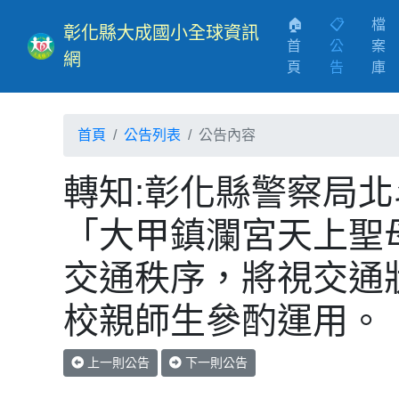
🏠
📋
檔
彰化縣大成國小全球資訊
首
公
案
網
(current)
頁
告
庫
首頁
公告列表
公告內容
轉知:彰化縣警察局北
「大甲鎮瀾宮天上聖
交通秩序，將視交通
校親師生參酌運用。
上一則公告
下一則公告