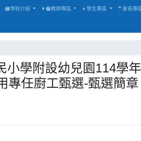
🏫學校介紹
👩‍🏫教師專區
👧學生專區
🤵家長專
小學附設幼兒園114學
用專任廚工甄選-甄選簡章