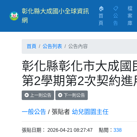
🏠
📋
檔
彰化縣大成國小全球資訊
首
公
案
網
(current)
頁
告
庫
首頁
公告列表
公告內容
彰化縣彰化市大成國民
第2學期第2次契約進
上一則公告
下一則公告
一般公告
/ 張貼者
幼兒園園主任
張貼日期： 2026-04-21 08:27:47 點閱：
338