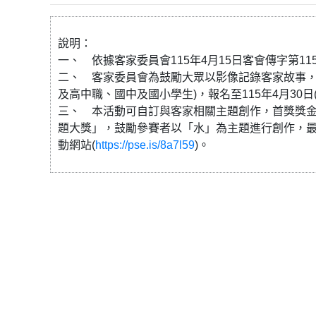
說明：
一、 依據客家委員會115年4月15日客會傳字第1156
二、 客家委員會為鼓勵大眾以影像記錄客家故事，
及高中職、國中及國小學生)，報名至115年4月30日
三、 本活動可自訂與客家相關主題創作，首獎獎金新
題大獎」，鼓勵參賽者以「水」為主題進行創作，最
動網站(
https://pse.is/8a7l59
)。