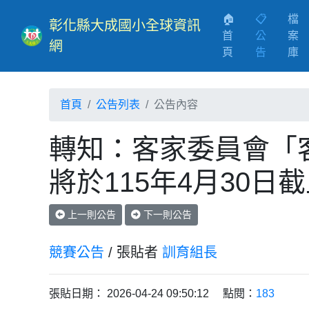
🏠
📋
檔
彰化縣大成國小全球資訊
首
公
案
網
(current)
頁
告
庫
首頁
公告列表
公告內容
轉知：客家委員會「
將於115年4月30日
上一則公告
下一則公告
競賽公告
/ 張貼者
訓育組長
張貼日期： 2026-04-24 09:50:12 點閱：
183