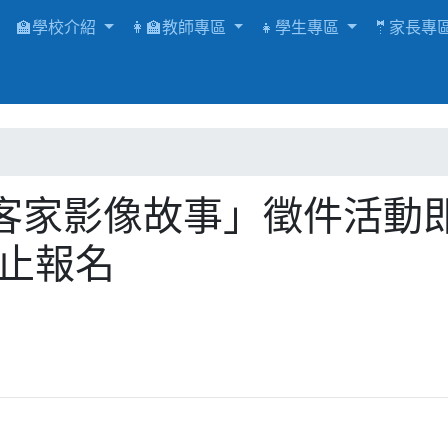
🏫學校介紹
👩‍🏫教師專區
👧學生專區
🤵家長專
客家影像故事」徵件活動
截止報名