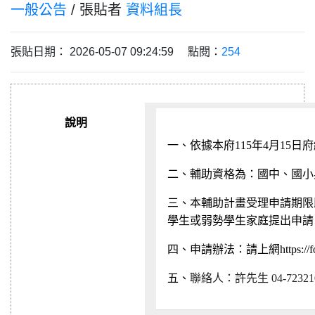
一般公告
/ 張貼者
資料組長
張貼日期： 2026-05-07 09:24:59 點閱：
254
說明
一、依據本府
115
年
4
月
15
日府
二、輔助資格為：國中、國小
三、本輔助計畫受理申請期限
學生或弱勢學生家庭提出申請
四、申請辦法：請上網
https:
五、
聯絡人：許先生
04-7232