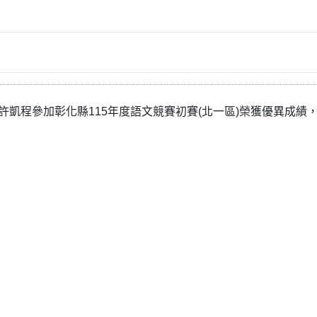
班許凱程參加彰化縣115年度語文競賽初賽(北一區)榮獲優異成績