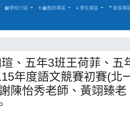
🏫學校介紹
👩‍🏫教師專區
👧學生專區
🤵家長專
張珈瑄、五年3班王荷菲、五
15年度語文競賽初賽(北
感謝陳怡秀老師、黃翊臻老
。