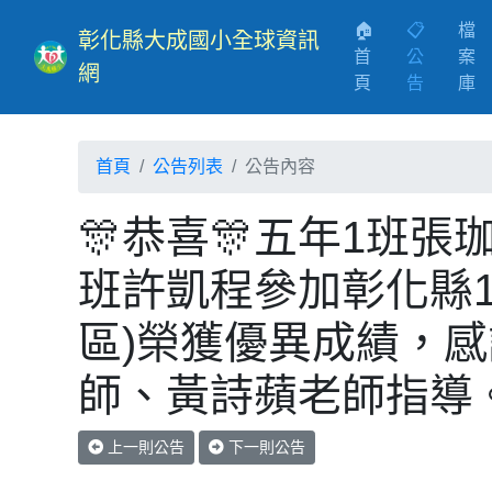
🏠
📋
檔
彰化縣大成國小全球資訊
首
公
案
網
(current)
頁
告
庫
首頁
公告列表
公告內容
🎊恭喜🎊五年1班
班許凱程參加彰化縣1
區)榮獲優異成績，
師、黃詩蘋老師指導
上一則公告
下一則公告