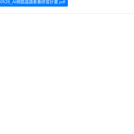
60528_AI網路識讀素養研習計畫.pdf