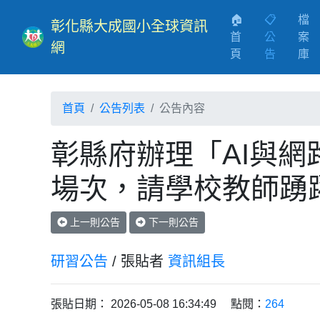
🏠
📋
檔
彰化縣大成國小全球資訊
首
公
案
網
(current)
頁
告
庫
首頁
公告列表
公告內容
彰縣府辦理「AI與網
場次，請學校教師踴
上一則公告
下一則公告
研習公告
/ 張貼者
資訊組長
張貼日期： 2026-05-08 16:34:49 點閱：
264