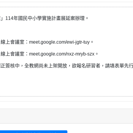
」114年國民中小學實施計畫展延案辦理。
室：meet.google.com/ewi-jgtr-tuy。
議室：meet.google.com/nxz-mryb-szx。
刻正簽核中，全教網尚未上架開放，欲報名研習者，請填表單先