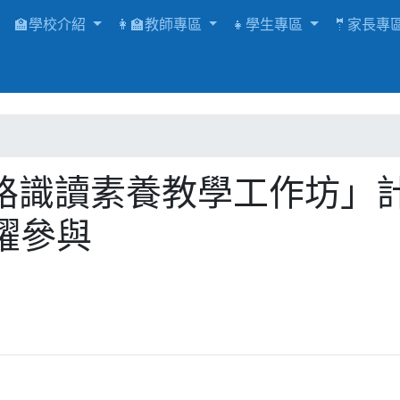
🏫學校介紹
👩‍🏫教師專區
👧學生專區
🤵家長專
路識讀素養教學工作坊」計
躍參與