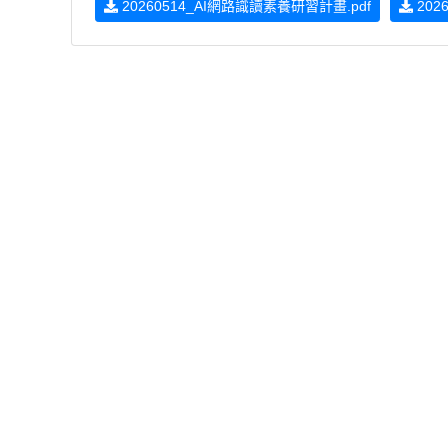
20260514_AI網路識讀素養研習計畫.pdf
202