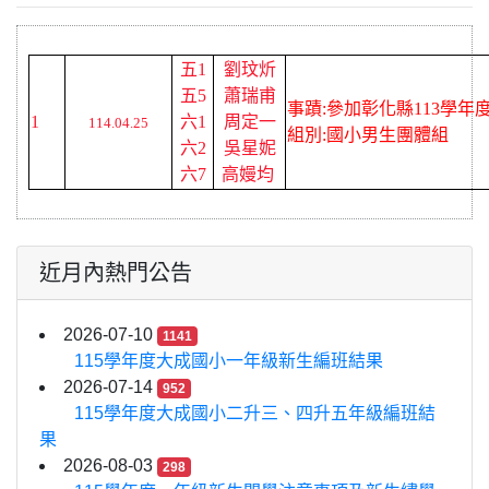
五1
劉玟炘
五5
蕭瑞甫
事蹟:參加彰化縣113學
1
六1
周定一
114.04.25
組別:國小男生團體組
六2
吳星妮
六7
高嫚均
近月內熱門公告
2026-07-10
1141
115學年度大成國小一年級新生編班結果
2026-07-14
952
115學年度大成國小二升三、四升五年級編班結
果
2026-08-03
298