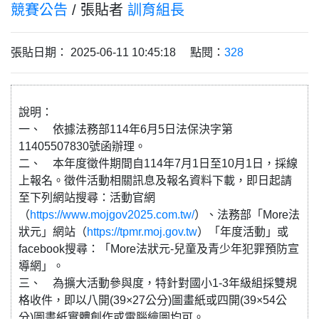
競賽公告
/ 張貼者
訓育組長
張貼日期： 2025-06-11 10:45:18 點閱：
328
說明：
一、 依據法務部114年6月5日法保決字第
11405507830號函辦理。
二、 本年度徵件期間自114年7月1日至10月1日，採線
上報名。徵件活動相關訊息及報名資料下載，即日起請
至下列網站搜尋：活動官網
（
https://www.mojgov2025.com.tw/
）、法務部「More法
狀元」網站（
https://tpmr.moj.gov.tw
）「年度活動」或
facebook搜尋：「More法狀元-兒童及青少年犯罪預防宣
導網」。
三、 為擴大活動參與度，特針對國小1-3年級組採雙規
格收件，即以八開(39×27公分)圖畫紙或四開(39×54公
分)圖畫紙實體創作或電腦繪圖均可。