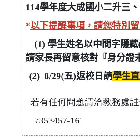
114
學年度大成國小二升三、
*
以下提醒事項，請您特別留
(1)
學生姓名以中間字隱藏
請家長再留意核對『身分證
(2)
8/29(
五)返校日請
學生直
若有任何問題請洽教務處註
7353457-161