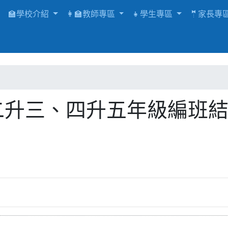
🏫學校介紹
👩‍🏫教師專區
👧學生專區
🤵家長專
二升三、四升五年級編班