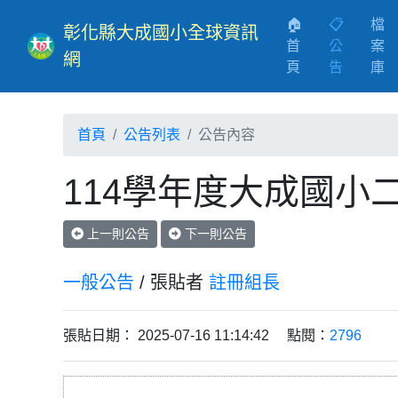
🏠
📋
檔
彰化縣大成國小全球資訊
首
公
案
網
(current)
頁
告
庫
首頁
公告列表
公告內容
114學年度大成國小
上一則公告
下一則公告
一般公告
/ 張貼者
註冊組長
張貼日期： 2025-07-16 11:14:42 點閱：
2796