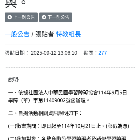
與。
上一則公告
下一則公告
一般公告
/ 張貼者
特教組長
張貼日期： 2025-09-12 13:06:10 點閱：
277
說明
:
一、依據社團法人中華民國學習障礙協會
114
年
9
月
5
日
學障（華）字第
11409002
號函辦理。
二、旨揭活動相關資訊說明如下：
(
一
)
徵畫期間：即日起至
114
年
10
月
21
日止。
(
郵戳為憑
)
(
二
)
參加對象：各教育階段學習障礙者及疑似學習障礙