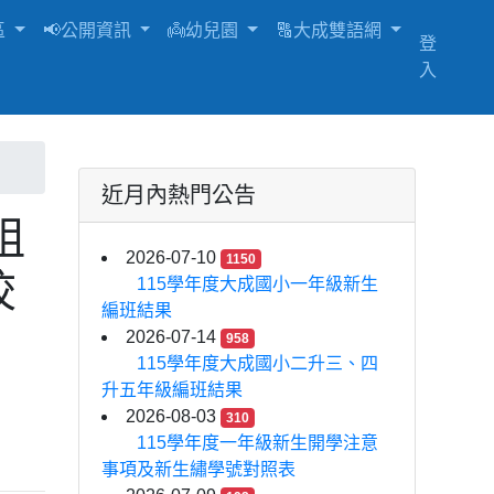
區
📢公開資訊
👼幼兒園
🔠大成雙語網
登
入
近月內熱門公告
祖
2026-07-10
1150
校
115學年度大成國小一年級新生
編班結果
2026-07-14
958
115學年度大成國小二升三、四
升五年級編班結果
2026-08-03
310
115學年度一年級新生開學注意
事項及新生繡學號對照表