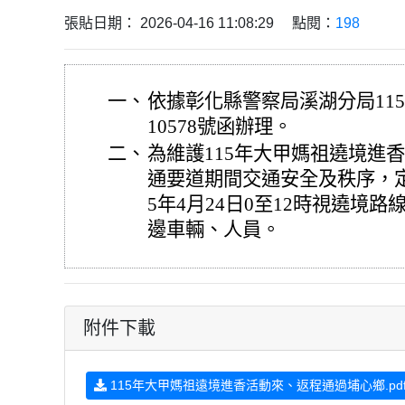
張貼日期： 2026-04-16 11:08:29 點閱：
198
一、
依據彰化縣警察局溪湖分局115年
10578號函辦理。
二、
為維護115年大甲媽祖遶境進
通要道期間交通安全及秩序，定於1
5年4月24日0至12時視遶境
邊車輛、人員。
附件下載
115年大甲媽祖遠境進香活動來、返程通過埔心鄉.pd