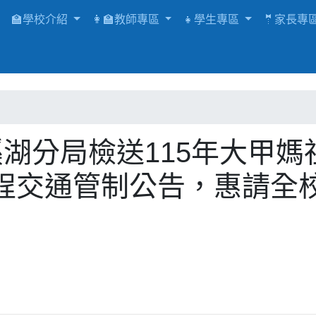
🏫學校介紹
👩‍🏫教師專區
👧學生專區
🤵家長專
溪湖分局檢送115年大甲媽
程交通管制公告，惠請全