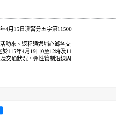
4月15日溪警分五字第11500
香活動來、返程通過
埔心鄉各交
15年4月19日0至12時及11
路線及交通狀況，彈性管制沿線周
f