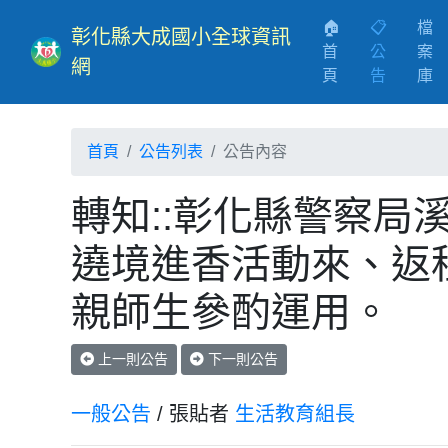
🏠
📋
檔
彰化縣大成國小全球資訊
首
公
案
網
(current)
頁
告
庫
首頁
公告列表
公告內容
轉知::彰化縣警察局
遶境進香活動來、返
親師生參酌運用。
上一則公告
下一則公告
一般公告
/ 張貼者
生活教育組長