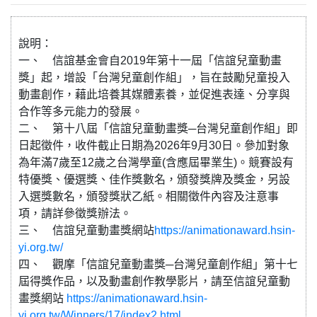
說明：
一、 信誼基金會自2019年第十一屆「信誼兒童動畫
獎」起，增設「台灣兒童創作組」，旨在鼓勵兒童投入
動畫創作，藉此培養其媒體素養，並促進表達、分享與
合作等多元能力的發展。
二、 第十八屆「信誼兒童動畫獎─台灣兒童創作組」即
日起徵件，收件截止日期為2026年9月30日。參加對象
為年滿7歲至12歲之台灣學童(含應屆畢業生)。競賽設有
特優獎、優選獎、佳作獎數名，頒發獎牌及獎金，另設
入選獎數名，頒發獎狀乙紙。相關徵件內容及注意事
項，請詳參徵獎辦法。
三、 信誼兒童動畫獎網站
https://animationaward.hsin-
yi.org.tw/
四、 觀摩「信誼兒童動畫獎─台灣兒童創作組」第十七
屆得獎作品，以及動畫創作教學影片，請至信誼兒童動
畫獎網站
https://animationaward.hsin-
yi.org.tw/Winners/17/index2.html