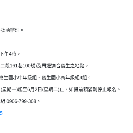
63號函辦理。
至下午4時。
二段161巷100號)及周邊適合寫生之地點。
、寫生國小中年級組、寫生國小高年級組4組。
日(星期一)起至6月2日(星期二)止，如提前額滿則停止報名。
06-799-308。
f5