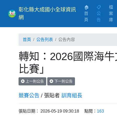
🏠
📋
檔
彰化縣大成國小全球資訊
首
公
案
網
(current)
頁
告
庫
首頁
公告列表
公告內容
轉知：2026國際海
比賽」
上一則公告
下一則公告
競賽公告
/ 張貼者
訓育組長
張貼日期： 2026-05-19 09:30:18 點閱：
163