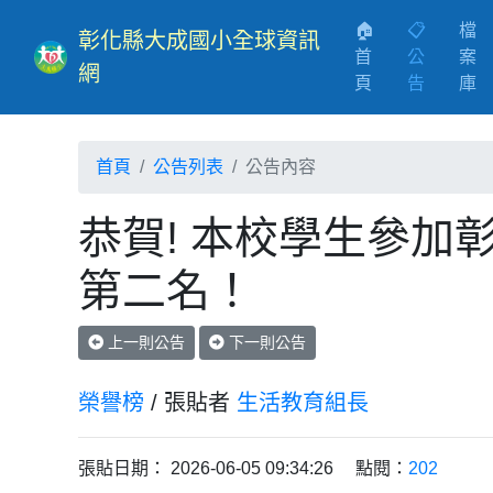
🏠
📋
檔
彰化縣大成國小全球資訊
首
公
案
網
(current)
頁
告
庫
首頁
公告列表
公告內容
恭賀! 本校學生參加
第二名！
上一則公告
下一則公告
榮譽榜
/ 張貼者
生活教育組長
張貼日期： 2026-06-05 09:34:26 點閱：
202