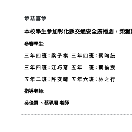
🎊
恭喜
🎊
本校學生參加彰化縣交通安全廣播劇，榮獲
參賽學生:
三 年 四 班：梁 子 祺 三 年 四 班：蔡 昀 紜
三 年 四 班：江 巧 甯 五 年 二 班：蔡 侑 宸
五 年 二 班：許 安 晴 五 年 六 班：林 之 行
指導老師:
吳佳慧 、蔡珮君 老師