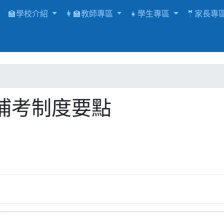
🏫學校介紹
👩‍🏫教師專區
👧學生專區
🤵家長專
補考制度要點