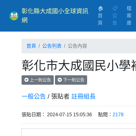
🏠
📋
檔
彰化縣大成國小全球資訊
首
公
案
網
(current)
頁
告
庫
首頁
公告列表
公告內容
彰化市大成國民小學
上一則公告
下一則公告
一般公告
/ 張貼者
註冊組長
張貼日期： 2024-07-15 15:05:36 點閱：
2178