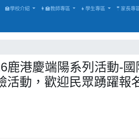
🏫學校介紹
👩‍🏫教師專區
👧學生專區
🤵家長專
026鹿港慶端陽系列活動-國
驗活動，歡迎民眾踴躍報