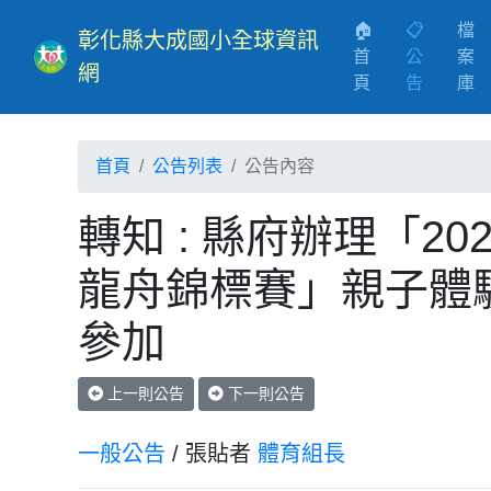
🏠
📋
檔
彰化縣大成國小全球資訊
首
公
案
網
(current)
頁
告
庫
首頁
公告列表
公告內容
轉知 : 縣府辦理「2
龍舟錦標賽」親子體
參加
上一則公告
下一則公告
一般公告
/ 張貼者
體育組長