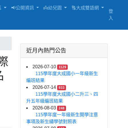
區
📢公開資訊
👼幼兒園
🔠大成雙語網
登
入
近月內熱門公告
際
2026-07-10
1129
名
115學年度大成國小一年級新生
編班結果
2026-07-14
933
115學年度大成國小二升三、四
升五年級編班結果
2026-08-03
248
115學年度一年級新生開學注意
事項及新生繡學號對照表