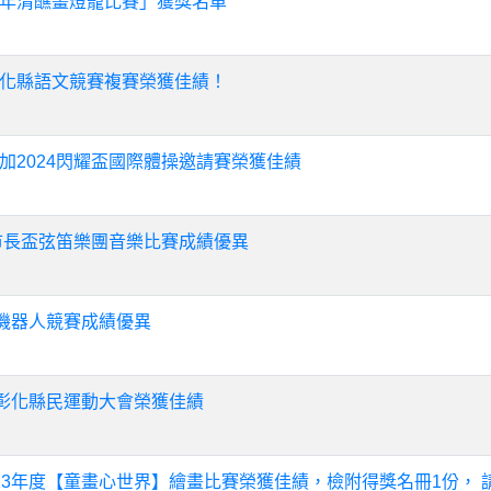
年清醮畫燈籠比賽」獲獎名單
化縣語文競賽複賽榮獲佳績！
加2024閃耀盃國際體操邀請賽榮獲佳績
化市長盃弦笛樂團音樂比賽成績優異
盃機器人競賽成績優異
年彰化縣民運動大會榮獲佳績
13年度【童畫心世界】繪畫比賽榮獲佳績，檢附得獎名冊1份， 