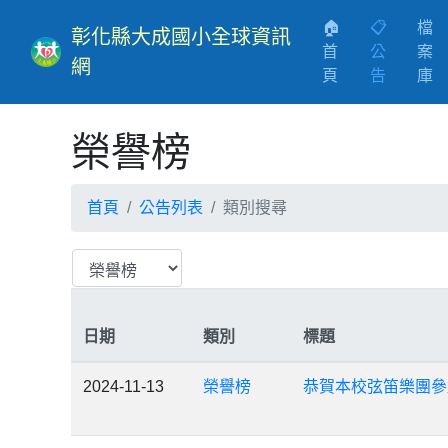
🏠
📋
檔
彰化縣大成國小全球資訊
首
公
案
網
(current)
頁
告
庫
榮譽榜
首頁
公告列表
類別搜尋
日期
類別
標題
2024-11-13
榮譽榜
恭賀本校弦笛樂團參