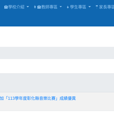
🏫學校介紹
👩‍🏫教師專區
👧學生專區
🤵家長專
加「113學年度彰化縣音樂比賽」成績優異