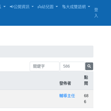
區
📢公開資訊
👼幼兒園
🔠大成雙語網
登
入
點
發佈者
閱
輔導主任
68
6