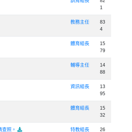
訓育組長
82
1
教務主任
83
4
體育組長
15
79
輔導主任
14
88
資訊組長
13
95
體育組長
15
32
請查照。
特教組長
26