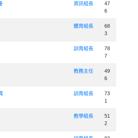
優
資訊組長
47
6
體育組長
68
3
訓育組長
78
7
教務主任
49
6
異
訓育組長
73
1
教學組長
51
2