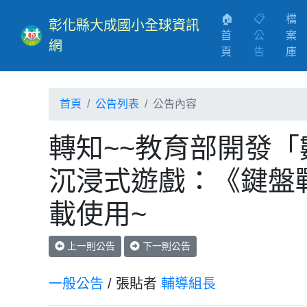
🏠
📋
檔
彰化縣大成國小全球資訊
首
公
案
網
(current)
頁
告
庫
首頁
公告列表
公告內容
轉知~~教育部開發「
沉浸式遊戲：《鍵盤
載使用~
上一則公告
下一則公告
一般公告
/ 張貼者
輔導組長