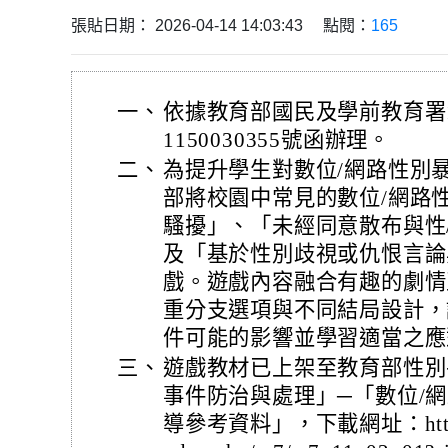
張貼日期： 2026-04-14 14:03:43 點閱：
165
一、
依據教育部國民及學前教育署1
1150030355號函辦理。
二、
為提升學生對數位/網路性別
部將校園中常見的數位/網路
騷擾」、「未經同意散布與性
及「基於性別歧視或仇恨言論
戲。遊戲內容融合有趣的劇情
重分支選項與不同結局設計，
件可能的影響並學習適當之應
三、
遊戲教材已上架至教育部性別
事件防治與處理」─「數位/
導參考資料」，下載網址：https://w