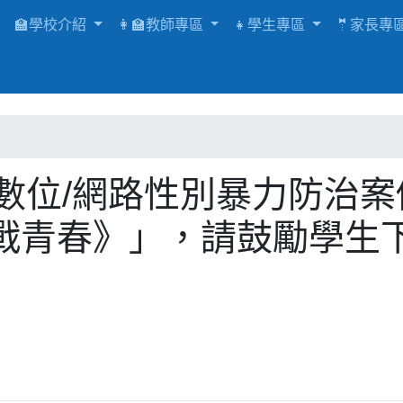
🏫學校介紹
👩‍🏫教師專區
👧學生專區
🤵家長專
數位/網路性別暴力防治案
戰青春》」，請鼓勵學生