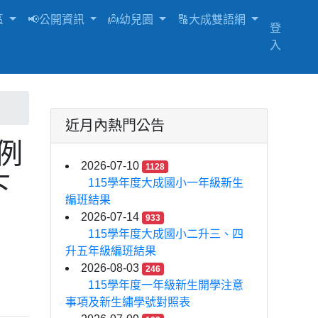
區
📢公開資訊
👼幼兒園
🔠大成雙語網
登
入
近月內熱門公告
例
2026-07-10
1128
下
115學年度大成國小一年級新生
編班結果
2026-07-14
933
115學年度大成國小二升三、四
升五年級編班結果
2026-08-03
246
115學年度一年級新生開學注意
事項及新生繡學號對照表