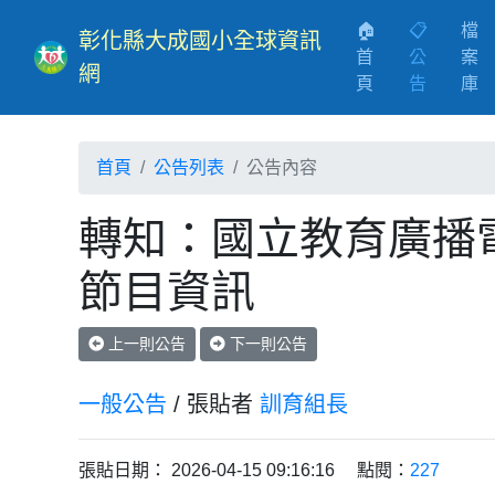
🏠
📋
檔
彰化縣大成國小全球資訊
首
公
案
網
(current)
頁
告
庫
首頁
公告列表
公告內容
轉知：國立教育廣播
節目資訊
上一則公告
下一則公告
一般公告
/ 張貼者
訓育組長
張貼日期： 2026-04-15 09:16:16 點閱：
227