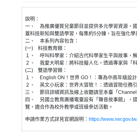
說明：
一、 為推廣優質兒童節目並提供多元學習資源，
蓋科技新知與雙語學習，每集約5分鐘，旨在強化學
二、 本系列內容包含：
(一) 科技教育類：
１、 呼叫科學家：介紹古代科學家生平與故事，
２、 我愛大明星：將科技擬人化，透過專家與「
(二) 雙語學習類：
１、 English ON！世界 GO！：專為中高
２、 英文小玩家：世界大冒險！：透過冒險任務
三、 節目詳細資訊及線上收聽請至本臺「Channel+」網站（
四、 另國立教育廣播電臺設有「聲音故事館」，
覽，適合作為校外教學或班級參訪活動。
申請作業方式詳見官網說明：
https://www.ner.gov.tw/V