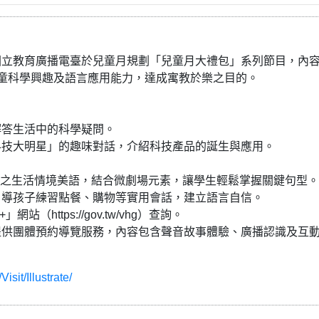
國立教育廣播電臺於兒童月規劃「兒童月大禮包」系列節目，內
童科學興趣及語言應用能力，達成寓教於樂之目的。
解答生活中的科學疑問。
科技大明星」的趣味對話，介紹科技產品的誕生與應用。
年級設計之生活情境美語，結合微劇場元素，讓學生輕鬆掌握關鍵句型。
引導孩子練習點餐、購物等實用會話，建立語言自信。
https://gov.tw/vhg）查詢。
提供團體預約導覽服務，內容包含聲音故事體驗、廣播認識及互
isit/Illustrate/