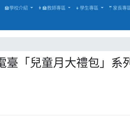
🏫學校介紹
👩‍🏫教師專區
👧學生專區
🤵家長專
電臺「兒童月大禮包」系