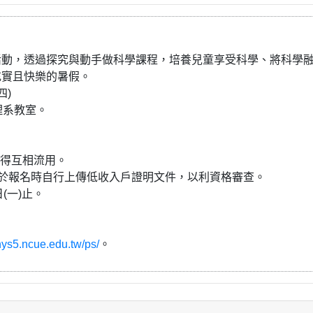
活動，透過探究與動手做科學課程，培養兒童享受科學、將科學
充實且快樂的暑假。
四)
理系教室。
。
額得互相流用。
或於報名時自行上傳低收入戶證明文件，以利資格審查。
日(一)止。
phys5.ncue.edu.tw/ps/
。