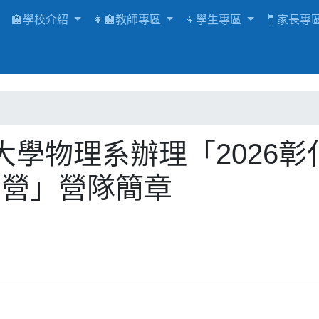
🏫學校介紹
👩‍🏫教師專區
👧學生專區
🤵家長專
學物理系辦理「2026彰
夏令營」營隊簡章