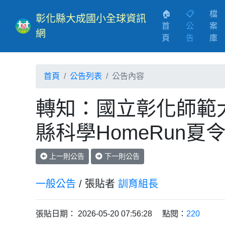
🏠
📋
檔
彰化縣大成國小全球資訊
首
公
案
網
(current)
頁
告
庫
首頁
公告列表
公告內容
轉知：國立彰化師範大
縣科學HomeRun
上一則公告
下一則公告
一般公告
/ 張貼者
訓育組長
張貼日期： 2026-05-20 07:56:28 點閱：
220