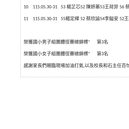
10 115.05.30-31 53
楊芷芯
52
陳妍蓁
53
王荷菲
56
11 115.05.30-31 55
楊定樺
52
蔡欣諭
54
李鎰安
52
王
榮獲國小男子組團體徑賽總錦標
"
第
3
名
榮獲國小女子組團體徑賽總錦標
"
第
3
名
感謝家長們親臨現場加油打氣,以及校長和石主任百忙