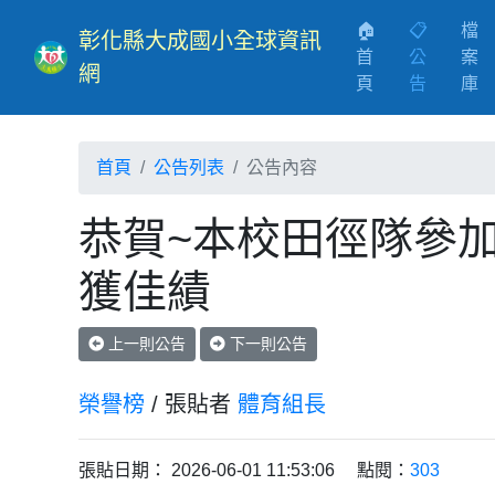
🏠
📋
檔
彰化縣大成國小全球資訊
首
公
案
網
(current)
頁
告
庫
首頁
公告列表
公告內容
恭賀~本校田徑隊參加
獲佳績
上一則公告
下一則公告
榮譽榜
/ 張貼者
體育組長
張貼日期： 2026-06-01 11:53:06 點閱：
303