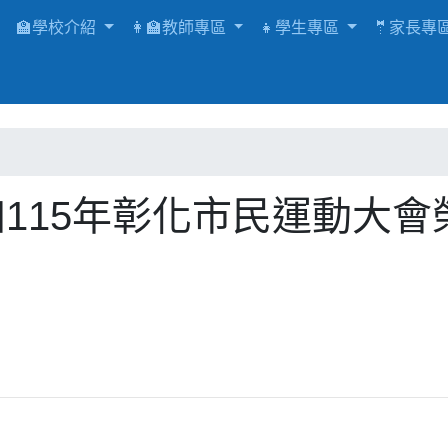
🏫學校介紹
👩‍🏫教師專區
👧學生專區
🤵家長專
115年彰化市民運動大會