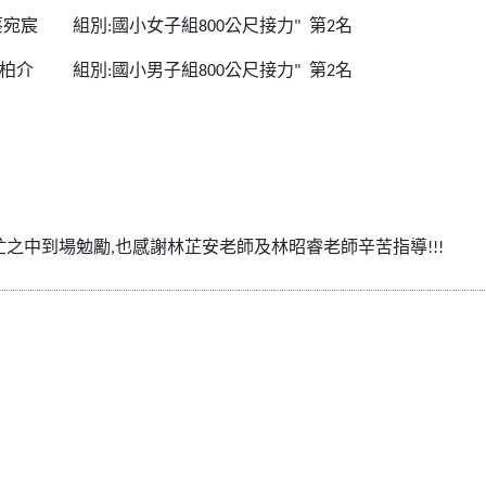
蔡宛宸
組別
:
國小女子組
800
公尺接力
"
第
2
名
柏介
組別
:
國小男子組
800
公尺接力
"
第
2
名
之中到場勉勵,也感謝林芷安老師及林昭睿老師辛苦指導!!!