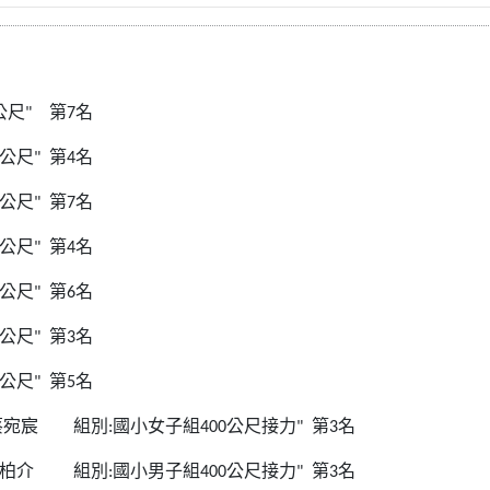
公尺
"
第
7
名
公尺
"
第
4
名
公尺
"
第
7
名
公尺
"
第
4
名
公尺
"
第
6
名
公尺
"
第
3
名
公尺
"
第
5
名
蔡宛宸
組別
:
國小女子組
400
公尺接力
"
第
3
名
柏介
組別
:
國小男子組
400
公尺接力
"
第
3
名